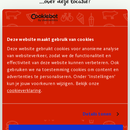
...over deze locatie?
Wij vertellen je graag meer over de lekkere details
van deze locatie die voor jou op het menu staan.
Neem gerust contact op of vraag hieronder meer
informatie aan.
Deze website maakt gebruik van cookies
Deze website gebruikt cookies voor anonieme analyse
van websiteverkeer, zodat we de functionaliteit en
Meer informatie aanvragen
effectiviteit van deze website kunnen verbeteren. Ook
gebruiken we na toestemming cookies om content en
Stuur ons een WhatsApp 📱
advertenties te personaliseren. Onder 'Instellingen'
kun je jouw voorkeuren wijzigen. Bekijk onze
cookieverklaring
.
Wellicht ook interessant
Details tonen