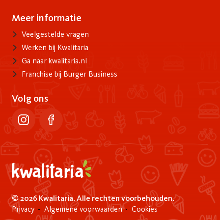
Meer informatie
Info
Veelgestelde vragen
Werken bij Kwalitaria
Ga naar kwalitaria.nl
Franchise bij Burger Business
Volg ons
instagram
facebook
home
© 2026 Kwalitaria. Alle rechten voorbehouden.
Service menu
Privacy
Algemene voorwaarden
Cookies