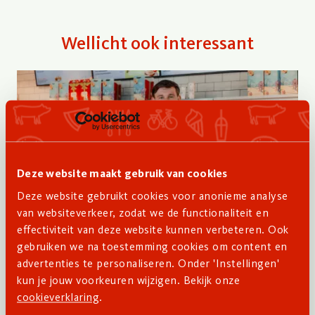
Wellicht ook interessant
Deze website maakt gebruik van cookies
Deze website gebruikt cookies voor anonieme analyse
van websiteverkeer, zodat we de functionaliteit en
Nieuws
effectiviteit van deze website kunnen verbeteren. Ook
gebruiken we na toestemming cookies om content en
24 jaar, 2 vestigingen en nog lang niet
advertenties te personaliseren. Onder 'Instellingen'
uitgegroeid
kun je jouw voorkeuren wijzigen. Bekijk onze
cookieverklaring
.
Laat het pakken van kansen maar over aan Gideon