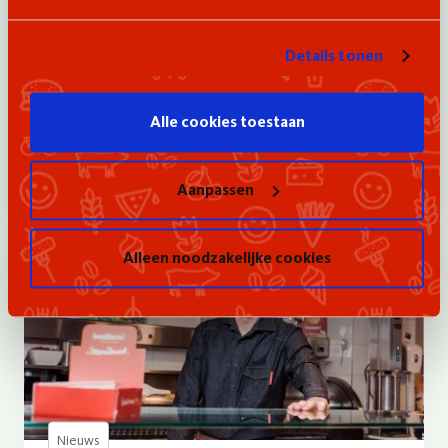
Dammes. Na de overname van Kwalitaria Zwijndrecht
vorig jaar, opent de jonge ondernemer nu ook de
Details tonen
deuren van Kwalitaria Sterrenhof in Spijkenisse.
Benieuwd hoe hij dat op zijn 24e voor elkaar kreeg?
Lees hier zijn verhaal.
Alle cookies toestaan
Lees meer
Aanpassen
Alleen noodzakelijke cookies
Nieuws