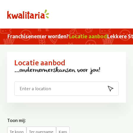
Overslaan en naar de inhoud gaan
home
Hoofdnavigatie
Franchisenemer worden?
Locatie aanbod
Lekkere St
Locatie aanbod
...ondernemerskansen voor jou!
Search
Main CTA b
Toon mij:
Te koop
Ter overname
Kans