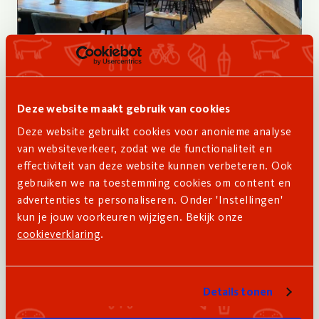
Ter overname
Kwalitaria in Nieuwegein
Waarom vanaf nul beginnen als je ook kunt
Deze website maakt gebruik van cookies
instappen in een goedlopende Kwalitaria? Met een
Deze website gebruikt cookies voor anonieme analyse
recent verbouwd interieur, een stabiele omzet en
van websiteverkeer, zodat we de functionaliteit en
een toplocatie in een drukbezocht winkelcentrum
effectiviteit van deze website kunnen verbeteren. Ook
ligt in Nieuwegein een mooie ondernemerskans
gebruiken we na toestemming cookies om content en
voor het oprapen.
advertenties te personaliseren. Onder 'Instellingen'
kun je jouw voorkeuren wijzigen. Bekijk onze
Lees meer
cookieverklaring
.
Details tonen