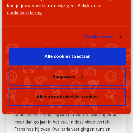
kun je jouw voorkeuren wijzigen. Bekijk onze
cookieverklaring
.
Details tonen
Alle cookies toestaan
Video
Aanpassen
Video: Meerdere vestigingen runnen;
Alleen noodzakelijke cookies
hoe manage je dat?
“Je bent zo goed als je laatste frietje”, aldus
ondernemer Frans. Hij kan het weten, want hij zit al
meer dan 30 jaar in het vak. In deze video vertelt
Frans hoe hij twee Kwalitaria vestigingen runt en