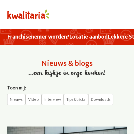
Overslaan en naar de inhoud gaan
home
Hoofdnavigatie
Franchisenemer worden?
Locatie aanbod
Lekkere St
Nieuws & blogs
...een kijkje in onze keuken!
Toon mij:
Nieuws
Video
Interview
Tips&tricks
Downloads