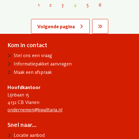
1
2
3
4
5
6
Volgende pagina
Last »
Kom in contact
Contact
Stel ons een vraag
Informatiepakket aanvragen
Maak een afspraak
Hoofdkantoor
Lijnbaan 15
4132 CB Vianen
ondernemen@kwalitaria.nl
Snel naar...
Voet
Locatie aanbod