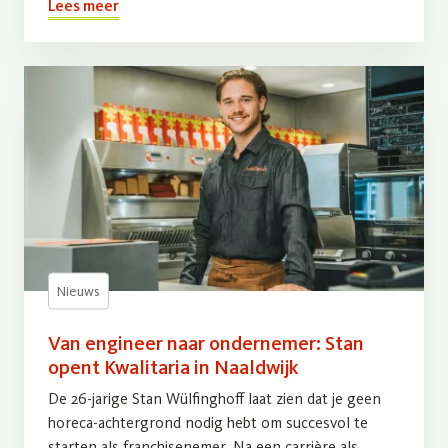
Lees meer
Nieuws
Van engineer naar ondernemer: Stan
opent Kwalitaria in Naaldwijk
De 26-jarige Stan Wülfinghoff laat zien dat je geen
horeca-achtergrond nodig hebt om succesvol te
starten als franchisenemer. Na een carrière als